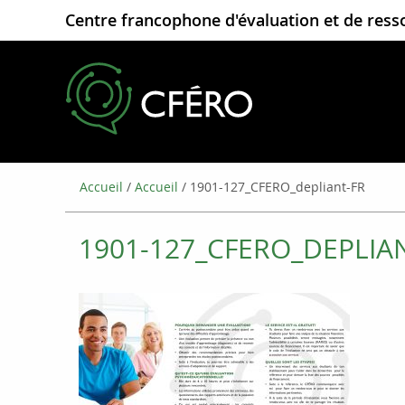
Centre francophone d'évaluation et de ress
Accueil
/
Accueil
/
1901-127_CFERO_depliant-FR
1901-127_CFERO_DEPLIA